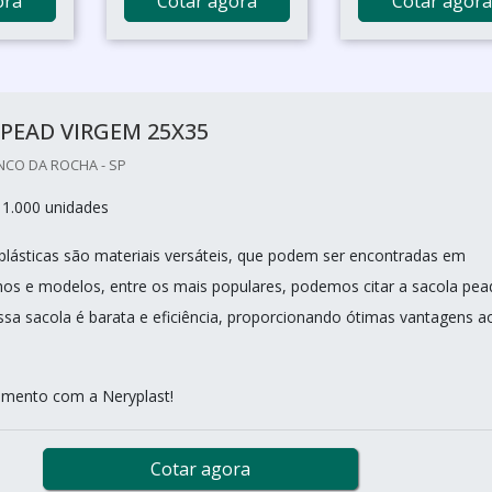
ora
Cotar agora
Cotar agora
PEAD VIRGEM 25X35
NCO DA ROCHA - SP
 1.000 unidades
lásticas são materiais versáteis, que podem ser encontradas em
os e modelos, entre os mais populares, podemos citar a sacola pea
ssa sacola é barata e eficiência, proporcionando ótimas vantagens a
amento com a Neryplast!
Cotar agora