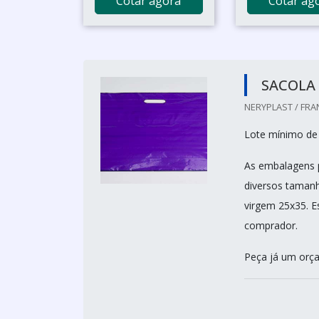
Cotar agora
Cotar ag
SACOLA 
NERYPLAST / FRA
Lote mínimo de
As embalagens p
diversos tamanh
virgem 25x35. E
comprador.
Peça já um orç