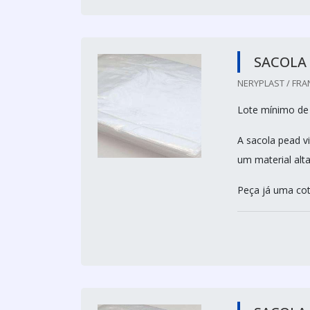
SACOLA 
NERYPLAST / FRA
Lote mínimo de
A sacola pead 
um material alt
Peça já uma cot