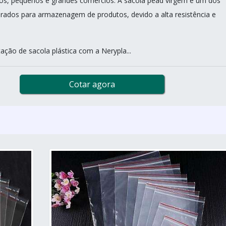
s, pequenos e grandes comércios. A sacola pead virgem é um dos
urados para armazenagem de produtos, devido a alta resistência e
ação de sacola plástica com a Nerypla...
Cotar agora