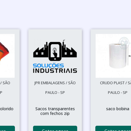
/ SÃO
JPR EMBALAGENS / SÃO
CRUDO PLAST / 
SP
PAULO - SP
PAULO - SP
colorido
Sacos transparentes
saco bobina
com fechos zip