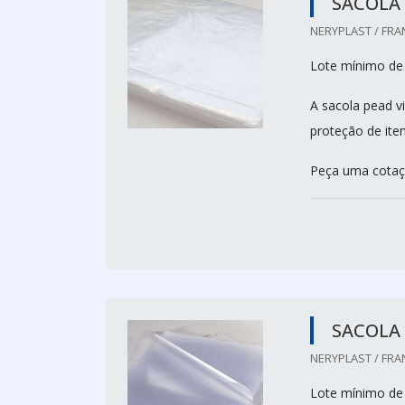
SACOLA 
NERYPLAST / FRA
Lote mínimo de
A sacola pead 
proteção de iten
Peça uma cotaçã
SACOLA 
NERYPLAST / FRA
Lote mínimo de