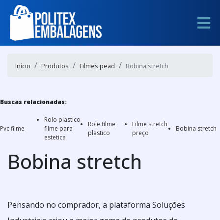
Início
Produtos
Filmes pead
Bobina stretch
Buscas relacionadas:
Rolo plastico
Role filme
Filme stretch
Pvc filme
filme para
Bobina stretch
plastico
preço
estetica
Bobina stretch
Pensando no comprador, a plataforma Soluções