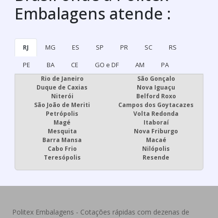
Embalagens atende :
RJ
MG
ES
SP
PR
SC
RS
PE
BA
CE
GO e DF
AM
PA
Rio de Janeiro
São Gonçalo
Duque de Caxias
Nova Iguaçu
Niterói
Belford Roxo
São João de Meriti
Campos dos Goytacazes
Petrópolis
Volta Redonda
Magé
Itaboraí
Mesquita
Nova Friburgo
Barra Mansa
Macaé
Cabo Frio
Nilópolis
Teresópolis
Resende
Politex Embalagens - Cotações rápidas com dezenas de