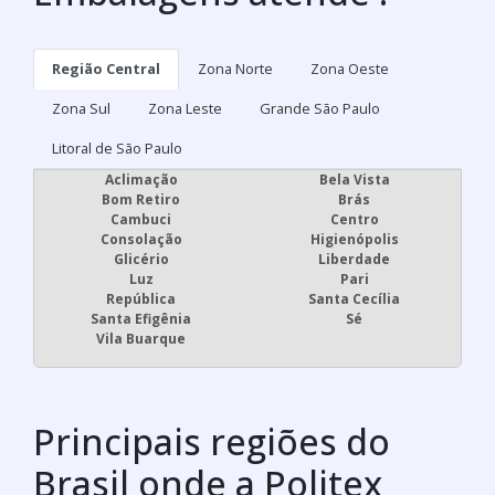
Região Central
Zona Norte
Zona Oeste
Zona Sul
Zona Leste
Grande São Paulo
Litoral de São Paulo
Aclimação
Bela Vista
Bom Retiro
Brás
Cambuci
Centro
Consolação
Higienópolis
Glicério
Liberdade
Luz
Pari
República
Santa Cecília
Santa Efigênia
Sé
Vila Buarque
Principais regiões do
Brasil onde a Politex