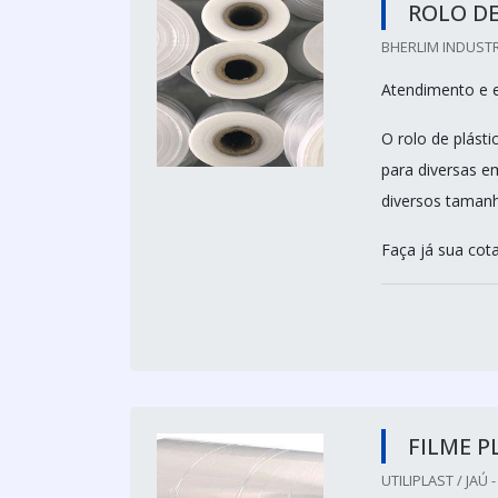
ROLO DE
BHERLIM INDUSTR
Atendimento e 
O rolo de plást
para diversas 
diversos tamanh
Faça já sua cot
FILME P
UTILIPLAST / JAÚ -