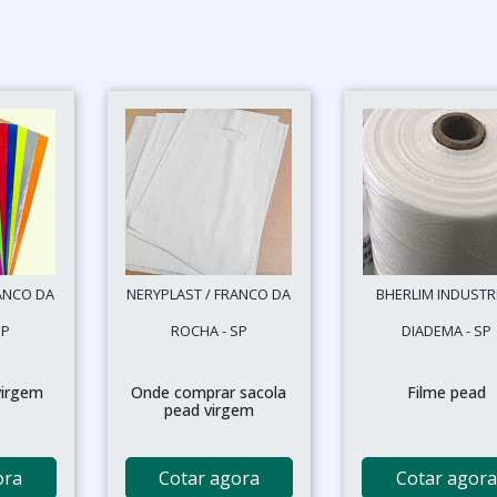
ANCO DA
NERYPLAST / FRANCO DA
BHERLIM INDUSTRI
SP
ROCHA - SP
DIADEMA - SP
virgem
Onde comprar sacola
Filme pead
pead virgem
ora
Cotar agora
Cotar agora