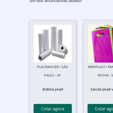
um dos anunciantes abaixo:
PLASTMASTER / SÃO
NERYPLAST / FR
PAULO - SP
ROCHA - 
Bobina pead
Sacola pead 
Cotar agora
Cotar ag