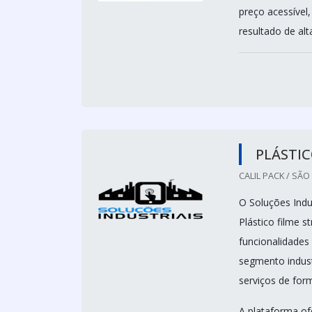
preço acessível,
resultado de alta
PLÁSTIC
CALIL PACK / SÃO
O Soluções Indus
Plástico filme s
funcionalidades
segmento indust
serviços de form
A plataforma of