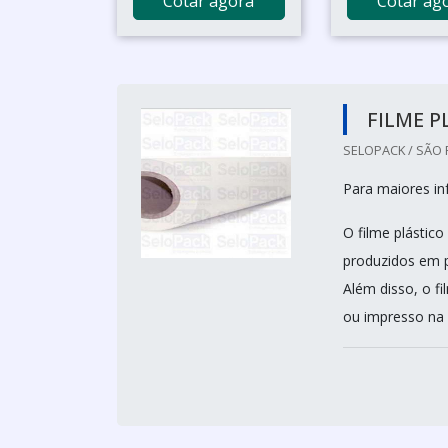
Cotar agora
Cotar ag
FILME P
SELOPACK / SÃO 
Para maiores i
O filme plástic
produzidos em po
Além disso, o f
ou impresso na 