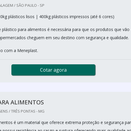
LAGEM / SÃO PAULO - SP
kg plásticos lisos | 400kg plásticos impressos (até 6 cores)
e plástico para alimentos é necessária para que os produtos que vão
supermercados cheguem em seu destino com segurança e qualidade.
ão com a Meneplast.
Cotar agora
ARA ALIMENTOS
ENS / TRÊS PONTAS - MG
imentos é um material que oferece extrema proteção e segurança pa
le possui resistência ao rasgo e ruptura oferecendo mais qualidade a