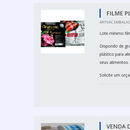
FILME P
ARTVAC EMBALAG
Lote mínimo fil
Dispondo de gra
plástico para a
seus alimentos.
Solicite um or
VENDA D