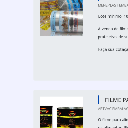
MENEPLAST EMBA
Lote mínimo: 100
A venda de film
prateleiras de 
Faça sua cotaç
FILME P
ARTVAC EMBALAG
O filme para al
os alimentos. E