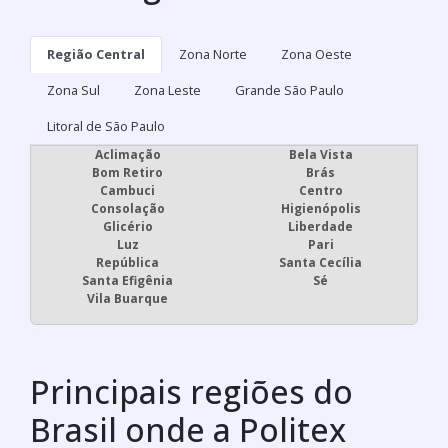
Região Central
Zona Norte
Zona Oeste
Zona Sul
Zona Leste
Grande São Paulo
Litoral de São Paulo
Aclimação
Bela Vista
Bom Retiro
Brás
Cambuci
Centro
Consolação
Higienópolis
Glicério
Liberdade
Luz
Pari
República
Santa Cecília
Santa Efigênia
Sé
Vila Buarque
Principais regiões do
Brasil onde a Politex