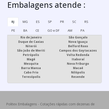
Embalagens atende :
RJ
MG
ES
SP
PR
SC
RS
PE
BA
CE
GO e DF
AM
PA
Rio de Janeiro
São Gonçalo
Duque de Caxias
Nova Iguaçu
Niterói
Belford Roxo
São João de Meriti
Campos dos Goytacazes
Petrópolis
Volta Redonda
Magé
Itaboraí
Mesquita
Nova Friburgo
Barra Mansa
Macaé
Cabo Frio
Nilópolis
Teresópolis
Resende
Politex Embalagens - Cotações rápidas com dezenas de