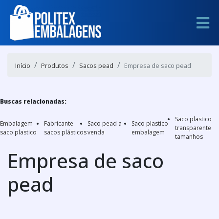
Início
Produtos
Sacos pead
Empresa de saco pead
Buscas relacionadas:
Saco plastico
Embalagem
Fabricante
Saco pead a
Saco plastico
transparente
saco plastico
sacos plásticos
venda
embalagem
tamanhos
Empresa de saco
pead