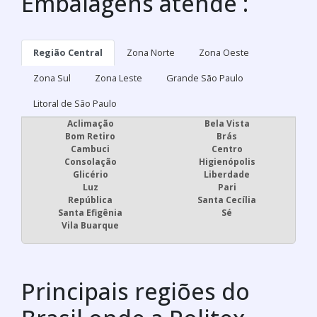
Embalagens atende :
Região Central
Zona Norte
Zona Oeste
Zona Sul
Zona Leste
Grande São Paulo
Litoral de São Paulo
Aclimação
Bela Vista
Bom Retiro
Brás
Cambuci
Centro
Consolação
Higienópolis
Glicério
Liberdade
Luz
Pari
República
Santa Cecília
Santa Efigênia
Sé
Vila Buarque
Principais regiões do